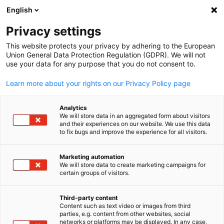
WERBUNG
English
Ein
Privacy settings
This website protects your privacy by adhering to the European
Union General Data Protection Regulation (GDPR). We will not
use your data for any purpose that you do not consent to.
Suche öffnen
Navi
Learn more about your rights on our Privacy Policy page
Analytics
We will store data in an aggregated form about visitors
and their experiences on our website. We use this data
to fix bugs and improve the experience for all visitors.
Marketing automation
We will store data to create marketing campaigns for
certain groups of visitors.
German
© German-New Zealand Chamber of Commerce
Third-party content
Dezentrale Solar- und
Content such as text video or images from third
parties, e.g. content from other websites, social
networks or platforms may be displayed. In any case,