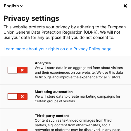
WERBUNG
English
Ein
Privacy settings
This website protects your privacy by adhering to the European
Union General Data Protection Regulation (GDPR). We will not
use your data for any purpose that you do not consent to.
Suche öffnen
Navi
Learn more about your rights on our Privacy Policy page
Analytics
We will store data in an aggregated form about visitors
and their experiences on our website. We use this data
to fix bugs and improve the experience for all visitors.
Marketing automation
We will store data to create marketing campaigns for
certain groups of visitors.
German
© Canva
Third-party content
Energiewende im Pazifik: Neue
Content such as text video or images from third
parties, e.g. content from other websites, social
networks or platforms may be displayed. In any case,