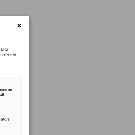
 Data
ou do not
ences on
all
sitors.