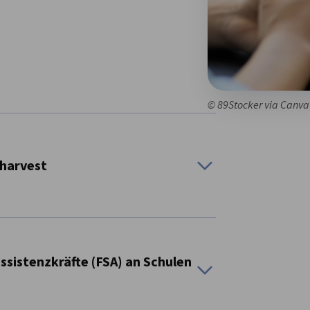
© 89Stocker via Canva
 harvest
sistenzkräfte (FSA) an Schulen
ing sales growth and customer success across