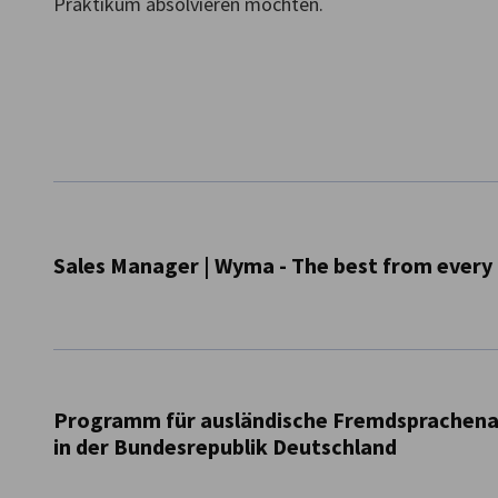
Praktikum absolvieren möchten.
New Zealand
Sales Manager | Wyma - The best from every
Location: Ruhrgebiet, Germany
Reports to: Technical Sales Support Manager
(dotted line: Commercial Director Europe)
Programm für ausländische Fremdsprachenas
in der Bundesrepublik Deutschland
Purpose of the Role
:
The Technical Sales Manager (TSM) is responsible for driv