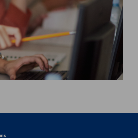
vest
uns