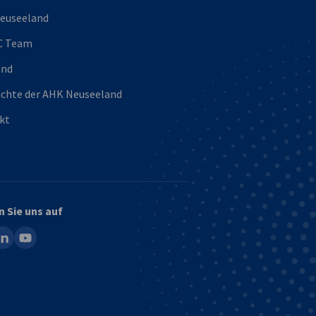
euseeland
C Team
and
ichte der AHK Neuseeland
kt
n Sie uns auf
ook
inkedin
youtube