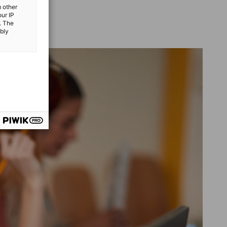
m other
our IP
. The
ibly