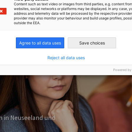
trical engineering, mechatronics – an
Content such as text video or images from third parties, e.g. content fro
modules
ve culture, flexible working options, and
websites, social networks or platforms may be displayed. In any case, y
address and telemetry data will be processed by the respective provider
machinery and equipment
ng everyday better, Beca empowers its
provider may also monitor your behaviour and build usage profiles, poss
en Schritt in Ihrer Karriere!
o modify technical documentation
d the environment.
outside the EEA.
tzgesetz, das vor Masernerkrankungen
pflicht.
Nähere Informationen hierzu
advantage
LANGEN
diensts (PAD).
ellenantritts mindestens
Agree to all data uses
Save choices
gt mit Deutsch als Studienfach),
 dem Niveau A2 (GER/CEFR) entsprechen
Reject all data uses
pril 2026.
Powered by
t am 31. Mai 2027.
 sind für die Dauer der Assistenzzeit in einer
 die Bewerberin / der Bewerber darlegt,
 Zudem können ausländische FSA in
 und welche Erfahrungen sie/er mit dem
n in Neuseeland und
 Antritt der Stelle einen einmaligen
(bitte unseren Vordruck verwenden)
n Amt für dieses Programmjahr zur Verfügung