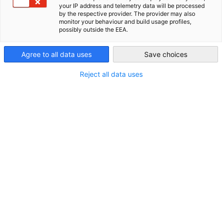
Commerce bietet eine breite Palette von
your IP address and telemetry data will be processed
by the respective provider. The provider may also
unterstützenden Leistungen, Informations- und
New Zealand
monitor your behaviour and build usage profiles,
Networking-Events.
possibly outside the EEA.
Agree to all data uses
Save choices
Reject all data uses
Werden Sie Mitglied
CONNECT. LEARN. GROW. Seien Sie Teil unseres starken,
internationalen Netzwerks mit rund 300
Mitgliedsunternehmen in Neuseeland und Deutschland. Wir
sind...
Weiter zu Werden Sie Mitglied"