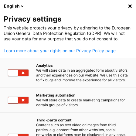
WERBUNG
English
Ein
Privacy settings
This website protects your privacy by adhering to the European
Union General Data Protection Regulation (GDPR). We will not
use your data for any purpose that you do not consent to.
Suche öffnen
Navi
Learn more about your rights on our Privacy Policy page
Mitglieder
Analytics
We will store data in an aggregated form about visitors
and their experiences on our website. We use this data
to fix bugs and improve the experience for all visitors.
Verbessern Sie das Profil Ihres Unternehmens, indem
Sie Teil des dynamischen und schnell wachsenden
Marketing automation
We will store data to create marketing campaigns for
Netzwerkes der German-New Zealand Chamber of
certain groups of visitors.
German
Commerce werden. Wir helfen Ihnen, mit den wichtigen
Entscheidungsträgern Ihrer Branche Kontakt
Third-party content
Content such as text video or images from third
herzustellen. Die German-New Zealand Chamber of
parties, e.g. content from other websites, social
networks or platforms may be displayed. In any case,