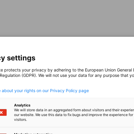
ver-Logfiles
“ bezeichnet).
y settings
te protects your privacy by adhering to the European Union General
 Regulation (GDPR). We will not use your data for any purpose that y
ch Ihrer Nutzung unserer Website sind die uns
.
it. e), Abs. 3 DSGVO in Verbindung mit § 10a
nformation durch die Übermittlung Ihrer
 about your rights on our Privacy Policy page
Insbesondere umfasst dies die Wahrnehmung
r in der Bundesrepublik Deutschland auf
Analytics
We will store data in an aggregated form about visitors and their experi
 Förderung der gewerblichen Wirtschaft sowie
our website. We use this data to fix bugs and improve the experience for 
ießlich Delegiertenbüros und Repräsentanzen
visitors.
ik Deutschland. Zur Förderung dieses Zwecks