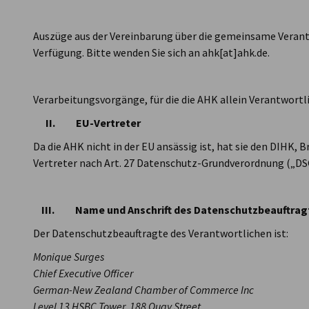
Auszüge aus der Vereinbarung über die gemeinsame Verantw
Verfügung. Bitte wenden Sie sich an ahk[at]ahk.de.
Verarbeitungsvorgänge, für die die AHK allein Verantwortli
II. EU-Vertreter
Da die AHK nicht in der EU ansässig ist, hat sie den DIHK, B
Vertreter nach Art. 27 Datenschutz-Grundverordnung („DS
III. Name und Anschrift des Datenschutzbeauftrag
Der Datenschutzbeauftragte des Verantwortlichen ist:
Monique Surges
Chief Executive Officer
German-New Zealand Chamber of Commerce Inc
Level 13 HSBC Tower, 188 Quay Street