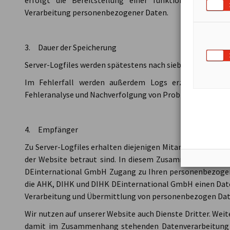
erfolgt die Bereitstellung einer funktionsfähigen
Verarbeitung personenbezogener Daten.
3. Dauer der Speicherung
Server-Logfiles werden spätestens nach sieben Tagen gelö
Im Fehlerfall werden außerdem Logs erzeugt, die d
Fehleranalyse und Nachverfolgung von Problemen gespeic
4. Empfänger
Zu Server-Logfiles erhalten diejenigen Mitarbeiter der V
der Website betraut sind. In diesem Zusammenhang kan
DEinternational GmbH Zugang zu Ihren personenbezogen
die AHK, DIHK und DIHK DEinternational GmbH einen Dat
Verarbeitung und Übermittlung von personenbezogen Date
Wir nutzen auf unserer Website auch Dienste Dritter. Wei
damit im Zusammenhang stehenden Datenverarbeitung er