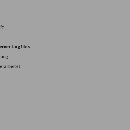
de
erver-Logfiles
tung
erarbeitet: