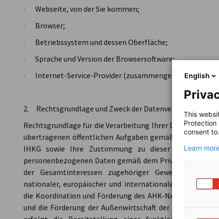
· Webseite, von der Sie kommen;
· Browser;
· Betriebssystem und dessen Oberfläche;
· Sprache und Version der Browsersoftware;
· Internet-Service-Provider (zusammengefasst als „
Ser
English
Privac
2. Rechtsgrundlage und Zweck der Datenverarbeitung
This websi
Protection
Rechtsgrundlage für die Verarbeitung Ihrer Daten anlässli
consent to
übertragenen öffentlichen Aufgaben gemäß Art. 6 Abs. 1 l
IHKG sowie Ihre Zustimmung zu dieser Datenschutzi
Learn more
personenbezogenen Daten gemäß dem Privacy Act 2020. 
der Gesamtinteressen zugehöriger Gewerbetreibende
nationaler, europäischer und internationaler Ebene, die
die Koordination und Förderung des AHK‑Netzes einschl
und die Förderung der Außenwirtschaft der Bundesrepubl