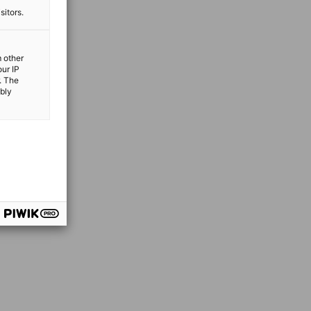
sitors.
m other
our IP
. The
ibly