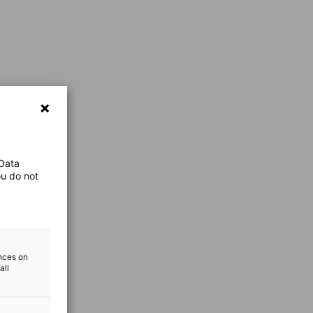
 Data
ou do not
ences on
all