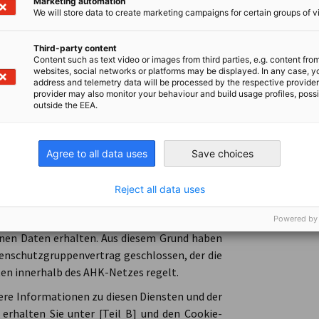
 Website und die damit zusammenhängende
Marketing automation
We will store data to create marketing campaigns for certain groups of vi
Third-party content
Content such as text video or images from third parties, e.g. content fro
websites, social networks or platforms may be displayed. In any case, y
address and telemetry data will be processed by the respective provider
scht.
provider may also monitor your behaviour and build usage profiles, poss
outside the EEA.
ann für einen Zeitraum von 30 Tagen zur
hert und danach gelöscht werden.
Agree to all data uses
Save choices
Reject all data uses
erantwortlichen Zugang, die mit der Betreuung
n es vorkommen, dass Mitarbeiter von DIHK
Powered by
en Daten erhalten. Aus diesem Grund haben
enschutzgruppenvertrag geschlossen, der die
n innerhalb des AHK-Netzes regelt.
tere Informationen zu diesen Diensten und der
halten Sie unter [Teil B] und den Cookie-