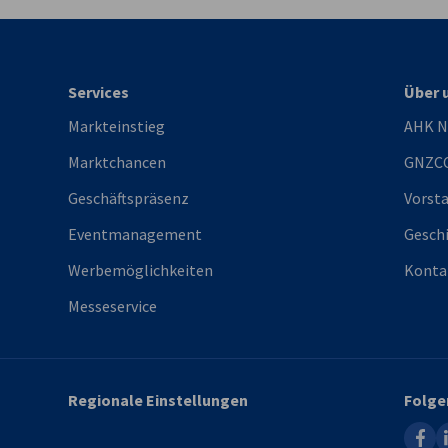
Services
Über 
Markteinstieg
AHK N
Marktchancen
GNZC
Geschäftspräsenz
Vorst
Eventmanagement
Gesch
Werbemöglichkeiten
Konta
Messeservice
Regionale Einstellungen
Folge
faceb
l