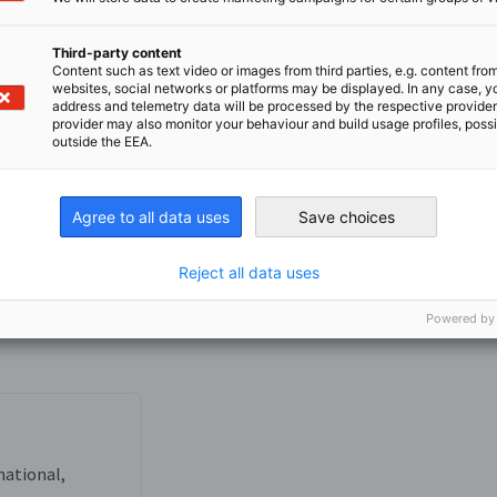
ables Academy (RENAC)
und das
Potsdam-
Third-party content
Content such as text video or images from third parties, e.g. content fro
websites, social networks or platforms may be displayed. In any case, y
e auf den Webseiten
address and telemetry data will be processed by the respective provider
provider may also monitor your behaviour and build usage profiles, poss
outside the EEA.
e
mit Australien, Kanada, Neuseeland und den
Agree to all data uses
Save choices
Reject all data uses
Powered by
national,