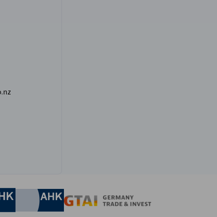
.nz
irtschaft und Energie
Industrie- und Handelskammer
Industrie- und Handelskammer
AHK.de
Germany Trade & In