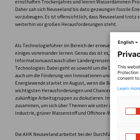
ernsthaften Trockenjahres und leeren Wasserdämmen Prob
Daher sah sich Neuseeland bis dato gezwungen fossile En
vorzubeugen. Es ist offensichtlich, dass Neuseeland trotz
weiterhin vor großen Herausforderungen steht.
English
Als Technologieführer im Bereich der erneuerbaren Ener
einiges voneinander lernen. Genau das ist es, worum es in
Privac
Informationsaustausch über Ländergrenzen hinweg ist Gru
This websi
Technologien. Dabei geht es sowohl um die Diskussion der
Protection
auch um die Förderung von Innovationen und wirtschaftlich
consent to
Energiewende startet im August, wenn die Business Adv
Learn more
wichtigsten Herausforderungen und Chancen, Strategien 
zukünftige Arbeitsgruppen zu diskutieren. Im November
zusammen, um sich über Themen wie unter anderem die Dek
Industrie, grüner Wasserstoff und Offshore-Windparks aus
Die AHK Neuseeland arbeitet bei der Durchführung des Ene