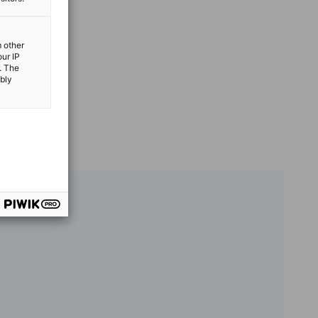
m other
our IP
. The
ibly