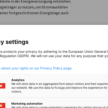
leme in der Energieversorgung entstehen.
ergieträger zu nutzen, um Stromausfällen
 seiner fortgeschrittenen Energielage auch
gien können Neuseeland und Deutschland noch
 den Energiedialogen geht: der regelmäßige
y settings
ndbaustein für die Verbreitung erneuerbarer
te protects your privacy by adhering to the European Union General
 Energiepolitik zwischen den Regierungen als
 Regulation (GDPR). We will not use your data for any purpose that y
er Kooperation. Der erste Dialog zur
.
isory Working Group zusammenkommt, um die
 about your rights on our Privacy Policy page
sowie Erkenntnisse und Empfehlungen für
 kommen dann schließlich Unternehmen
Analytics
arbonisierung und Elektrifizierung der
We will store data in an aggregated form about visitors and their experi
zutauschen.
our website. We use this data to fix bugs and improve the experience for 
visitors.
rgiedialogs mit einer Reihe von Partnern,
Marketing automation
We will store data to create marketing campaigns for certain groups of vi