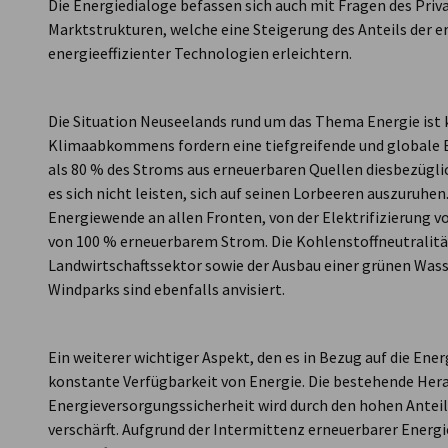
Die Energiedialoge befassen sich auch mit Fragen des Priv
Marktstrukturen, welche eine Steigerung des Anteils der 
energieeffizienter Technologien erleichtern.
Die Situation Neuseelands rund um das Thema Energie ist k
Klimaabkommens fordern eine tiefgreifende und globale 
als 80 % des Stroms aus erneuerbaren Quellen diesbezüglic
es sich nicht leisten, sich auf seinen Lorbeeren auszuruhen
Energiewende an allen Fronten, von der Elektrifizierung vo
von 100 % erneuerbarem Strom. Die Kohlenstoffneutralitä
Landwirtschaftssektor sowie der Ausbau einer grünen Wass
Windparks sind ebenfalls anvisiert.
Ein weiterer wichtiger Aspekt, den es in Bezug auf die Ener
konstante Verfügbarkeit von Energie. Die bestehende Her
Energieversorgungssicherheit wird durch den hohen Antei
verschärft. Aufgrund der Intermittenz erneuerbarer Energi