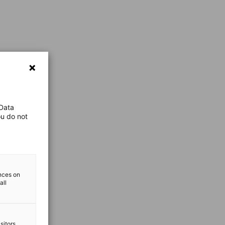
 Data
ou do not
ences on
all
sitors.