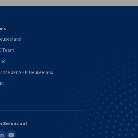
uns
euseeland
C Team
and
ichte der AHK Neuseeland
kt
n Sie uns auf
ook
inkedin
youtube