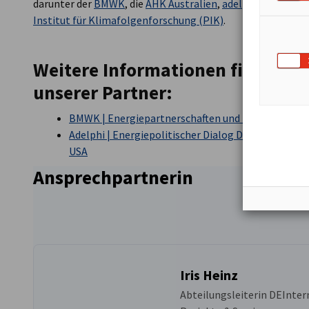
darunter der
BMWK
, die
AHK Australien
,
adelphi
, die
Renew
Institut für Klimafolgenforschung (PIK)
.
Weitere Informationen finden Si
unserer Partner:
BMWK | Energiepartnerschaften und Energiedialog
Adelphi | Energiepolitischer Dialog Deutschlands 
USA
Ansprechpartnerin
Iris Heinz
Abteilungsleiterin DEInter