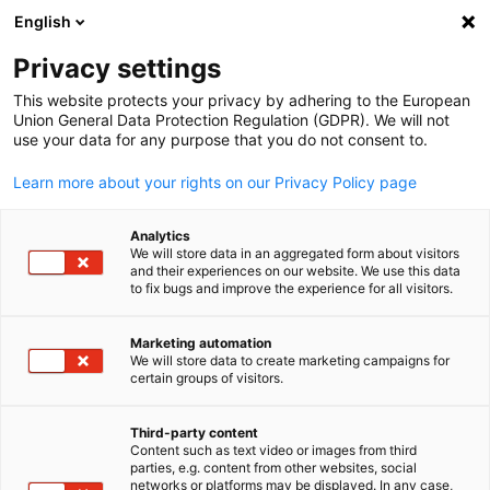
WERBUNG
English
Ein
Privacy settings
This website protects your privacy by adhering to the European
Union General Data Protection Regulation (GDPR). We will not
use your data for any purpose that you do not consent to.
Suche öffnen
Navi
Learn more about your rights on our Privacy Policy page
Analytics
We will store data in an aggregated form about visitors
and their experiences on our website. We use this data
to fix bugs and improve the experience for all visitors.
Marketing automation
We will store data to create marketing campaigns for
certain groups of visitors.
German
© Solar Panels on the Meadow via Canva
Third-party content
Marktchancen
Content such as text video or images from third
parties, e.g. content from other websites, social
networks or platforms may be displayed. In any case,