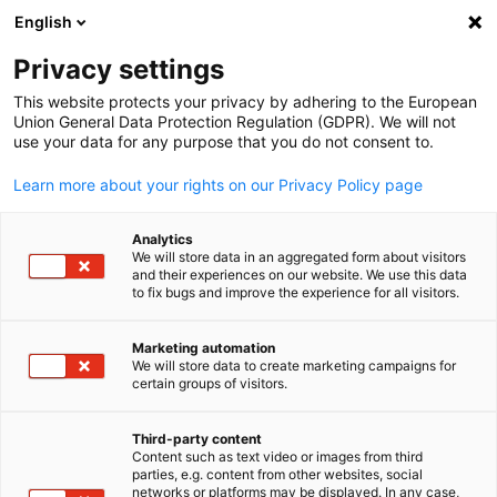
WERBUNG
English
Ein
Privacy settings
This website protects your privacy by adhering to the European
Union General Data Protection Regulation (GDPR). We will not
use your data for any purpose that you do not consent to.
Suche öffnen
Navi
Learn more about your rights on our Privacy Policy page
Analytics
We will store data in an aggregated form about visitors
and their experiences on our website. We use this data
to fix bugs and improve the experience for all visitors.
Marketing automation
We will store data to create marketing campaigns for
certain groups of visitors.
German
News
05/08/2025
Third-party content
Content such as text video or images from third
parties, e.g. content from other websites, social
Deutsche Innovationen auf der
networks or platforms may be displayed. In any case,