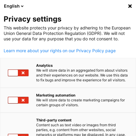
WERBUNG
English
Ein
Privacy settings
This website protects your privacy by adhering to the European
Union General Data Protection Regulation (GDPR). We will not
use your data for any purpose that you do not consent to.
Suche öffnen
Navi
Learn more about your rights on our Privacy Policy page
Analytics
We will store data in an aggregated form about visitors
and their experiences on our website. We use this data
to fix bugs and improve the experience for all visitors.
Marketing automation
We will store data to create marketing campaigns for
certain groups of visitors.
German
News
29/01/2026
Third-party content
Content such as text video or images from third
parties, e.g. content from other websites, social
Wirtschaftsbericht Neuseelan
networks or platforms may be displayed. In any case,