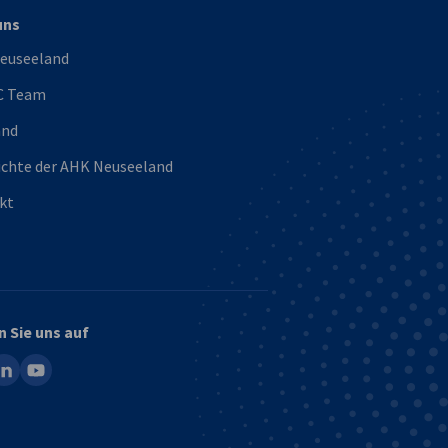
uns
euseeland
C Team
and
ichte der AHK Neuseeland
kt
n Sie uns auf
ook
inkedin
youtube