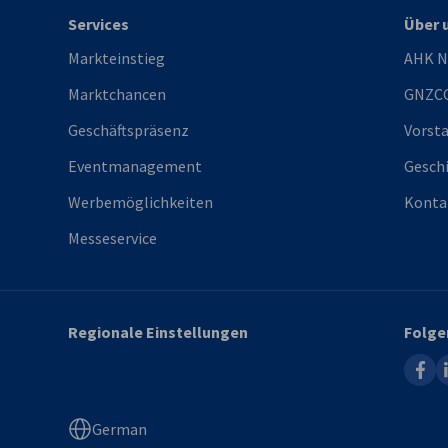
Services
Über 
Markteinstieg
AHK N
Marktchancen
GNZC
Geschäftspräsenz
Vorst
Eventmanagement
Gesch
Werbemöglichkeiten
Konta
Messeservice
Regionale Einstellungen
Folge
faceb
l
German