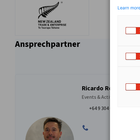
Learn more
Ansprechpartner
Ricardo Rodriguez
Events & Activations Mana
+64 9 304 0708