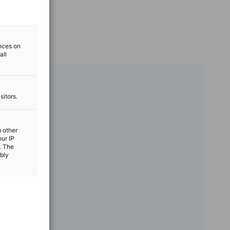
ences on
all
sitors.
m other
our IP
. The
ibly