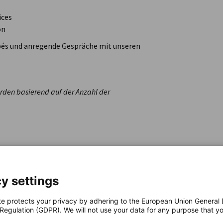
ices
on
apés und anregende Gespräche mit unseren
rden basierend auf der Anzahl der
y settings
te protects your privacy by adhering to the European Union General
 Regulation (GDPR). We will not use your data for any purpose that y
.