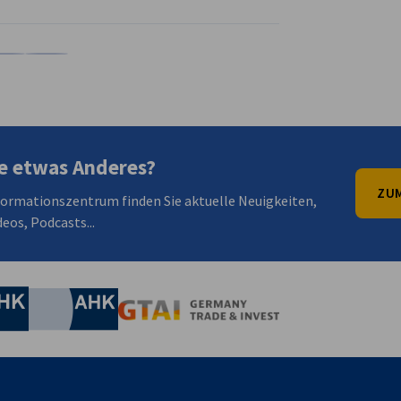
en
en
 Xing teilen
Kopiere URL zum Clipboard
e etwas Anderes?
ZUM
formationszentrum finden Sie aktuelle Neuigkeiten,
eos, Podcasts...
irtschaft und Energie
Industrie- und Handelskammer
Industrie- und Handelskammer
AHK.de
Germany Trade & In