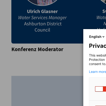
English
Privac
Konferenz Moderator
This websi
Protection
consent to
Learn more