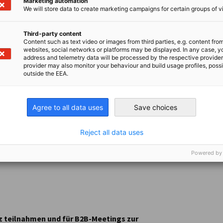
Marketing automation
We will store data to create marketing campaigns for certain groups of vi
Third-party content
Content such as text video or images from third parties, e.g. content fro
websites, social networks or platforms may be displayed. In any case, y
address and telemetry data will be processed by the respective provider
provider may also monitor your behaviour and build usage profiles, poss
outside the EEA.
eetings
e Delegation mit
B2B-Gesprächen
,
Agree to all data uses
Save choices
Auckland
vom 17. bis 21. November 2025
Reject all data uses
Unternehmen direkt mit neuseeländischen
Powered by
kunden und konkrete
z teilnahmen und für B2B-Meetings zur