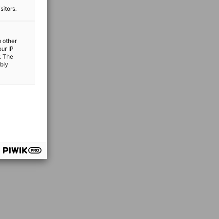
sitors.
m other
our IP
. The
ibly