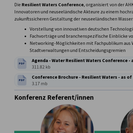
Die
Resilient Waters Conference
, organisiert von der A
Innovatoren und neuseeländische Akteure zu einem hochr
zukunftssicheren Gestaltung der neuseeländischen Wasse
Vorstellung von innovativen deutschen Technolog
Fachvorträge und branchenspezifische Einblicke v
Networking-Möglichkeiten mit Fachpublikum aus W
Stadtverwaltungen und Entscheidungsgremien
Agenda - Water Resilient Waters Conference - 
PDF
DATEITYP:
Dateigröße:
311.82 kb
Conference Brochure - Resilient Waters - as of
PDF
DATEITYP:
Dateigröße:
3.17 mb
Konferenz Referent/innen