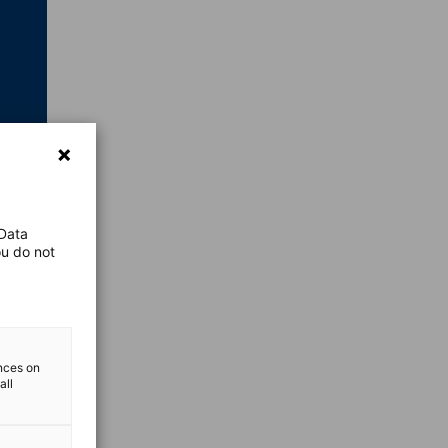
 Data
ou do not
ences on
all