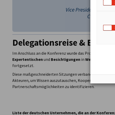
Delegationsreise & B2B M
Im Anschluss an die Konferenz wurde das Programm für di
Expertentischen
und
Besichtigungen
in
Wellington
und
fortgesetzt.
Diese maßgeschneiderten Sitzungen verbanden deutsche 
Akteuren, um Wissen auszutauschen, Kooperationen zu er
Partnerschaftsmöglichkeiten zu identifizieren.
Liste der deutschen Unternehmen, die an der Konferen