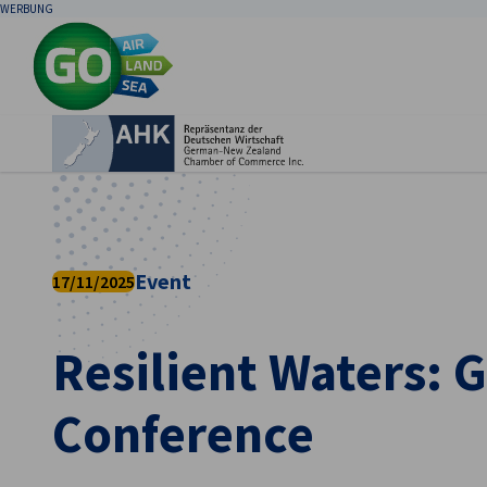
WERBUNG
Ein
Event
17/11/2025
Resilient Waters:
German
Conference